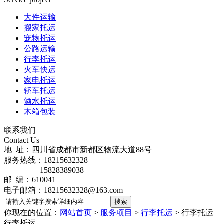
大件运输
搬家托运
宠物托运
公路运输
行李托运
火车快运
家电托运
轿车托运
酒水托运
木箱包装
联系我们
Contact Us
地 址：四川省成都市新都区物流大道88号
服务热线：18215632328
15828389038
邮 编：610041
电子邮箱：18215632328@163.com
你现在的位置：
网站首页
>
服务项目
>
行李托运
> 行李托运
行李托运